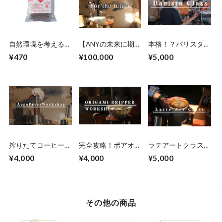
自然環境を考える円
【ANYの未来に期待
本格！？バリスタク
錐ペーパー！「 ア
して支援する】大感
ラス - マンツーマン
¥470
¥100,000
¥5,000
バカ円すいコーヒー
謝レターをお届けし
フィルター 100枚
ます。
入」/ Abaca Paper
100
搾りたてコーヒー！
完全攻略！ポアオー
ラテアートクラス。
魔法のTAP40！？
バー（ハンドドリッ
上達！！上質なミル
¥4,000
¥4,000
¥5,000
エアロプレスコーヒ
プ）クラス by
クと美しいアート。
ーワークショップ
ORIGAMIドリッパ
ー
その他の商品