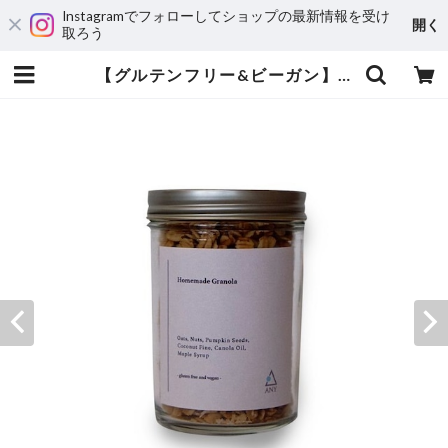
Instagramでフォローしてショップの最新情報を受け
開く
取ろう
【グルテンフリー&ビーガン】ANYの自家製グラノーラ 150g | ANY B&B+COFFEE | Nara, Japan