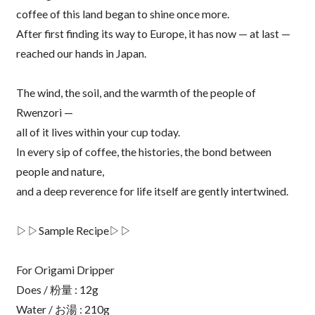
coffee of this land began to shine once more.
After first finding its way to Europe, it has now — at last —
reached our hands in Japan.
The wind, the soil, and the warmth of the people of
Rwenzori —
all of it lives within your cup today.
In every sip of coffee, the histories, the bond between
people and nature,
and a deep reverence for life itself are gently intertwined.
▷▷Sample Recipe▷▷
For Origami Dripper
Does / 粉量 : 12g
Water / お湯 : 210g