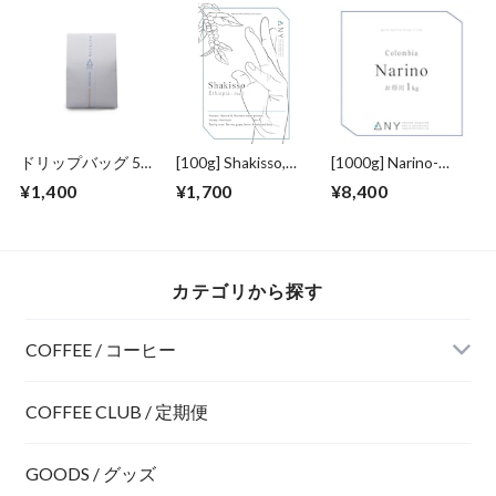
ヒー。 | Japanese
50 Drip Bags set.
ドリップバッグ 5
[100g] Shakisso,
[1000g] Narino-
Packs Set - 手軽に
Ethiopia - Decaf / シ
Colombia- Washed /
¥1,400
¥1,700
¥8,400
どこでも！簡単スペ
ャキッソ、エチオピ
ナリーニョ、コロン
シャルティコーヒ
ア - デカフ
ビア
ー。 | Japanese 5
Drip Bags set.
カテゴリから探す
COFFEE / コーヒー
COFFEE CLUB / 定期便
GOODS / グッズ