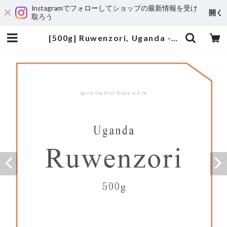
Instagramでフォローしてショップの最新情報を受け
開く
取ろう
[500g] Ruwenzori, Uganda - Natural / ルウェンゾリ、ウガンダ - ナチュラル | ANY B&B+COFFEE | Nara, Japan