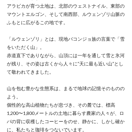
アラビカが育つ土地は、北部のウェストナイル、東部の
マウントエルゴン、そして南西部、ルウェンゾリ山脈の
ふもとに広がるこの地です。
「ルウェンゾリ」とは、現地バコンジョ族の言葉で「雪
をいただく山」。
赤道直下でありながら、山頂には一年を通して雪と氷河
が残り、その姿は古くから人々に“天に最も近い山”とし
て敬われてきました。
山を包む豊かな生態系は、まるで地球の記憶そのものの
よう。
個性的な高山植物たちが息づき、その麓では、標高
1,200〜1,800メートルの土地に暮らす農家の人々が、ロ
バの背に収穫したコーヒーをのせ、静かに、しかし確か
に、私たちと珈琲をつないでいます。