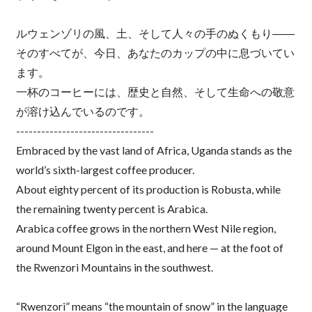
ルウェンゾリの風、土、そして人々の手のぬくもり――
そのすべてが、今日、あなたのカップの中に息づいてい
ます。
一杯のコーヒーには、歴史と自然、そして生命への敬意
が溶け込んでいるのです。
---------------------------------
Embraced by the vast land of Africa, Uganda stands as the
world’s sixth-largest coffee producer.
About eighty percent of its production is Robusta, while
the remaining twenty percent is Arabica.
Arabica coffee grows in the northern West Nile region,
around Mount Elgon in the east, and here — at the foot of
the Rwenzori Mountains in the southwest.
“Rwenzori” means “the mountain of snow” in the language