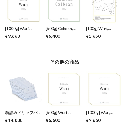
[1000g] Wuri,
[500g] Colbran,
[100g] Wuri,
Ethiopia - Natural /
Papua New Guinea -
Ethiopia - Natural /
¥9,660
¥6,400
¥1,650
ウリ、エチオピア -
Washed : コルブラ
ウリ、エチオピア -
ナチュラル
ン、パプアニューギ
ナチュラル
ニア
その他の商品
箱詰めドリップバッ
[500g] Wuri,
[1000g] Wuri,
グ 50 Packs Set - 手
Ethiopia - Natural /
Ethiopia - Natural /
¥14,000
¥6,600
¥9,660
軽にどこでも！簡単
ウリ、エチオピア -
ウリ、エチオピア -
スペシャルティコー
ナチュラル
ナチュラル